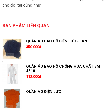
cho đôi tai cũng như...
SẢN PHẨM LIÊN QUAN
QUẦN ÁO BẢO HỘ ĐIỆN LỰC JEAN
350.000đ
QUẦN ÁO BẢO HỘ CHỐNG HÓA CHẤT 3M
4510
112.000đ
QUẦN ÁO ĐIỆN LỰC