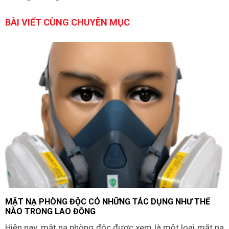
BÀI VIẾT CÙNG CHUYÊN MỤC
MẶT NẠ PHÒNG ĐỘC CÓ NHỮNG TÁC DỤNG NHƯ THẾ
NÀO TRONG LAO ĐỘNG
Hiện nay, mặt nạ phòng độc được xem là một loại mặt nạ