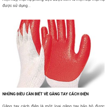
được sử dụng...
NHỮNG ĐIỀU CẦN BIẾT VỀ GĂNG TAY CÁCH ĐIỆN
Găng tay cách điện là một loại găng tay bảo hộ được