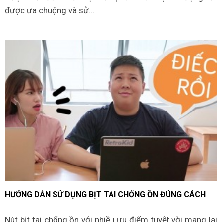
được ưa chuộng và sử...
HƯỚNG DẪN SỬ DỤNG BỊT TAI CHỐNG ỒN ĐÚNG CÁCH
Nút bịt tai chống ồn với nhiều ưu điểm tuyệt vời mang lại