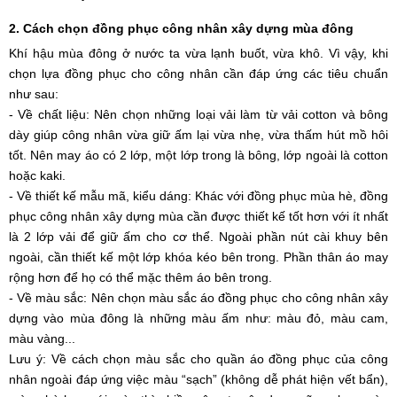
2. Cách chọn đồng phục công nhân xây dựng mùa đông
Khí hậu mùa đông ở nước ta vừa lạnh buốt, vừa khô. Vì vậy, khi 
chọn lựa đồng phục cho công nhân cần đáp ứng các tiêu chuẩn 
như sau:
- Về chất liệu: Nên chọn những loại vải làm từ vải cotton và bông 
dày giúp công nhân vừa giữ ấm lại vừa nhẹ, vừa thấm hút mồ hôi 
tốt. Nên may áo có 2 lớp, một lớp trong là bông, lớp ngoài là cotton 
hoặc kaki.
- Về thiết kế mẫu mã, kiểu dáng: Khác với đồng phục mùa hè, đồng 
phục công nhân xây dựng mùa cần được thiết kế tốt hơn với ít nhất 
là 2 lớp vải để giữ ấm cho cơ thể. Ngoài phần nút cài khuy bên 
ngoài, cần thiết kế một lớp khóa kéo bên trong. Phần thân áo may 
rộng hơn để họ có thể mặc thêm áo bên trong. 
- Về màu sắc: Nên chọn màu sắc áo đồng phục cho công nhân xây 
dựng vào mùa đông là những màu ấm như: màu đỏ, màu cam, 
màu vàng...
Lưu ý: Về cách chọn màu sắc cho quần áo đồng phục của công 
nhân ngoài đáp ứng việc màu “sạch” (không dễ phát hiện vết bẩn), 