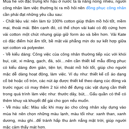
Mùa hè với đặc trưng khí hậu ở nước ta là nắng nóng nhiều, người 
công nhân làm việc thường bị ra mồ hôi nên 
đồng phục công nhân
cần phải đạt những yêu cầu sau:
- Chất liệu vải: nên làm từ 100% cotton giúp thấm mồ hôi tốt, mềm 
mại, thoải mái. Bên cạnh đó, có thể chọn vải kaki có độ cứng hơn 
vải cotton một chút nhưng giúp giữ form áo và bền hơn. Vải Kate 
có đặc điểm hút ẩm tốt, bề mặt vải phẳng mịn do sự kết hợp giữa 
sợi cotton và polyester.
- Về kiểu dáng: Công việc của công nhân thường tiếp xúc với khói 
bụi, cát, xi măng, gạch, đá, sỏi....nên cần thiết kế mẫu đồng phục 
có kiểu dáng đơn giản, tiện lợi, thoát mồ hôi tốt, giúp cho người 
mặc dễ dàng hoạt động, làm việc. Ví dụ như: thiết kế cổ áo dạng 
cổ bẻ hoặc cổ tròn, các nút áp được thiết kế theo dạng cúc đóng và 
trước ngực có may thêm 2 túi nhỏ để đựng các vật dụng cần thiết 
trong quá trình làm việc như: thước dây, bút,…Gấu quần có thể có 
thêm khuy và khuyết để gài cho gọn nếu muốn.
- Về màu sắc: Màu sắc khi may áo cho công nhân xây dựng vào 
mùa hè nên chọn những màu lạnh, màu tối như: xanh than, xanh 
dương, màu ghi...để tránh hấp thu ánh nắng mặt trời, giúp người 
mặc cảm thấy mát hơn. 