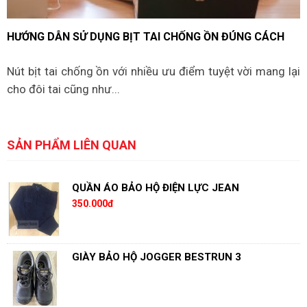
HƯỚNG DẪN SỬ DỤNG BỊT TAI CHỐNG ỒN ĐÚNG CÁCH
Nút bịt tai chống ồn với nhiều ưu điểm tuyệt vời mang lại
cho đôi tai cũng như...
SẢN PHẨM LIÊN QUAN
QUẦN ÁO BẢO HỘ ĐIỆN LỰC JEAN
350.000đ
GIÀY BẢO HỘ JOGGER BESTRUN 3