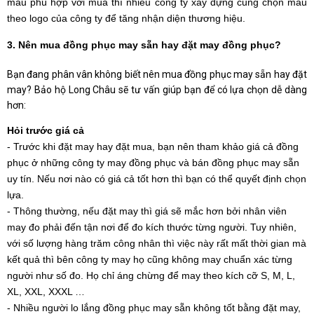
màu phù hợp với mùa thì nhiều công ty xây dựng cũng chọn màu 
theo logo của công ty để tăng nhận diện thương hiệu.
3. Nên mua đồng phục may sẵn hay đặt may đồng phục?
Bạn đang phân vân không biết nên mua đồng phục may sẵn hay đặt
may? Bảo hộ Long Châu sẽ tư vấn giúp bạn để có lựa chọn dễ dàng
hơn:
Hỏi trước giá cả
- Trước khi đặt may hay đặt mua, bạn nên tham khảo giá cả đồng 
phục ở những công ty may đồng phục và bán đồng phục may sẵn 
uy tín. Nếu nơi nào có giá cả tốt hơn thì bạn có thể quyết định chọn 
lựa. 
- Thông thường, nếu đặt may thì giá sẽ mắc hơn bởi nhân viên 
may đo phải đến tận nơi để đo kích thước từng người. Tuy nhiên, 
với số lượng hàng trăm công nhân thì việc này rất mất thời gian mà 
kết quả thì bên công ty may họ cũng không may chuẩn xác từng 
người như số đo. Họ chỉ áng chừng để may theo kích cỡ S, M, L, 
XL, XXL, XXXL …
- Nhiều người lo lắng đồng phục may sẵn không tốt bằng đặt may, 