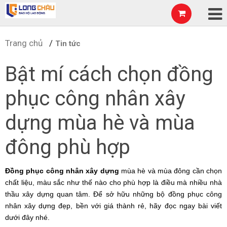
Trang chủ
Tin tức
Bật mí cách chọn đồng
phục công nhân xây
dựng mùa hè và mùa
đông phù hợp
Đồng phục công nhân xây dựng 
mùa hè và mùa đông cần chọn 
chất liệu, màu sắc như thế nào cho phù hợp là điều mà nhiều nhà 
thầu xây dựng quan tâm. Để sở hữu những bộ đồng phục công 
nhân xây dựng đẹp, bền với giá thành rẻ, hãy đọc ngay bài viết 
dưới đây nhé.