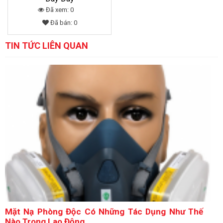
Đã xem: 0
Đã bán: 0
TIN TỨC LIÊN QUAN
Mặt Nạ Phòng Độc Có Những Tác Dụng Như Thế
Nào Trong Lao Động