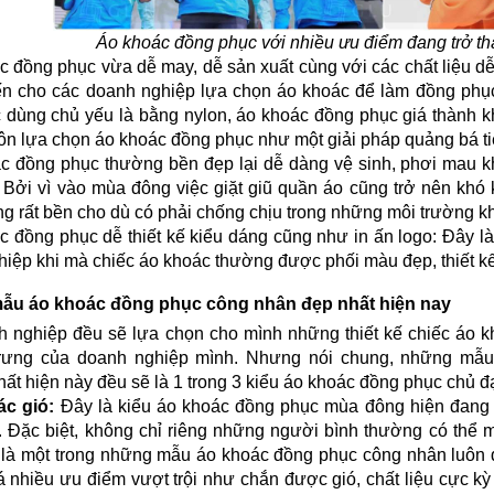
Áo khoác đồng phục với nhiều ưu điểm đang trở t
c đồng phục vừa dễ may, dễ sản xuất cùng với các chất liệu dễ k
ến cho các doanh nghiệp lựa chọn áo khoác để làm đồng phục
 dùng chủ yếu là bằng nylon, áo khoác đồng phục giá thành kh
ôn lựa chọn áo khoác đồng phục như một giải pháp quảng bá tiế
c đồng phục thường bền đẹp lại dễ dàng vệ sinh, phơi mau kh
 Bởi vì vào mùa đông việc giặt giũ quần áo cũng trở nên khó 
g rất bền cho dù có phải chống chịu trong những môi trường khắ
c đồng phục dễ thiết kế kiểu dáng cũng như in ấn logo: Đây là
iệp khi mà chiếc áo khoác thường được phối màu đẹp, thiết kế đ
u áo khoác đồng phục công nhân đẹp nhất hiện nay 
h nghiệp đều sẽ lựa chọn cho mình những thiết kế chiếc áo k
trưng của doanh nghiệp mình. Nhưng nói chung, những mẫ
ất hiện này đều sẽ là 1 trong 3 kiểu áo khoác đồng phục chủ đ
ác gió:
 Đây là kiểu áo khoác đồng phục mùa đông hiện đang t
. Đặc biệt, không chỉ riêng những người bình thường có thể 
 là một trong những mẫu áo khoác đồng phục công nhân luôn đ
 nhiều ưu điểm vượt trội như chắn được gió, chất liệu cực kỳ b