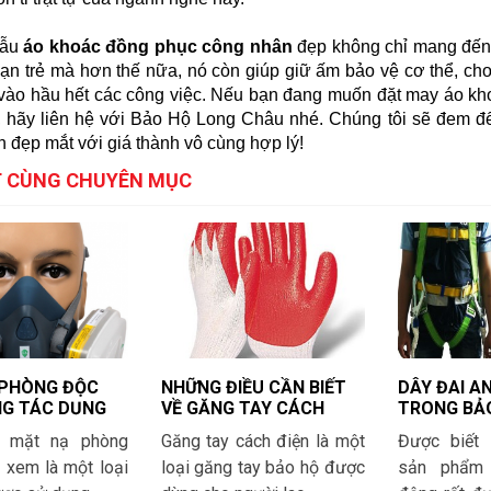
ẫu 
áo khoác đồng phục công nhân
 đẹp không chỉ mang đến s
ạn trẻ mà hơn thế nữa, nó còn giúp giữ ấm bảo vệ cơ thể, cho
 vào hầu hết các công việc. Nếu bạn đang muốn đặt may áo kh
, hãy liên hệ với Bảo Hộ Long Châu nhé. Chúng tôi sẽ đem 
 đẹp mắt với giá thành vô cùng hợp lý!
ẾT CÙNG CHUYÊN MỤC
 PHÒNG ĐỘC
NHỮNG ĐIỀU CẦN BIẾT
DÂY ĐAI A
G TÁC DỤNG
VỀ GĂNG TAY CÁCH
TRONG BẢ
 NÀO TRONG
ĐIỆN
ĐỘNG LÀ G
, mặt nạ phòng
Găng tay cách điện là một
Được biết
NG
 xem là một loại
loại găng tay bảo hộ được
sản phẩm