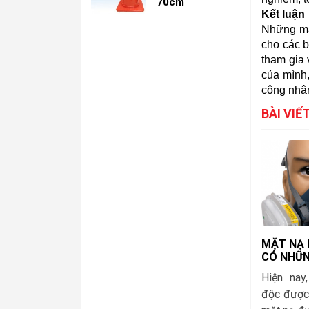
70cm
Kết luận
Những m
cho các b
tham gia
của mình
công nhân
BÀI VI
MẶT NẠ
CÓ NHỮN
NHƯ THẾ
Hiện nay
LAO ĐỘ
độc được