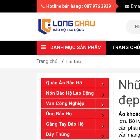
Hotline bán hàng : 087 976 3939
Emai
DANH MỤC SẢN PHẨM
TRANG CHỦ
Trang chủ
Tin tức
Nhữ
Quần Áo Bảo Hộ
Nón Bảo Hộ Lao Động
đẹp
Van Công Nghiệp
Ủng Bảo Hộ
Áo khoá
lớn. Bởi 
Găng Tay Bảo Hộ
cần phải 
Dây Thừng
vẫn mang 