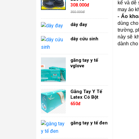
kế và dễ 
308.000đ
may áo k
350.000đ
- Áo kho
dùng cho
dây đay
trường, p
này sẽ k
dây cứu sinh
dành cho
găng tay y tế
vglove
Găng Tay Y Tế
Latex Có Bột
650đ
găng tay y tế đen