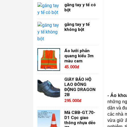
găng tay y tế có
bột
găng tay y tế
không bột
Áo lưới phản
quang kiểu 3m
màu cam
45.000đ
GIÀY BẢO HỘ
LAO ĐÔNG
ĐỘNG DRAGON
2B
- Áo kho
295.000đ
những ngư
dặn và đư
Mã CBB-GT.70-
các nhà m
D1 Cọc giao
vừa giữ ấ
thông nhựa dẻo
nghiêm, t