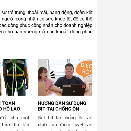
ự trẻ trung, thoải mái, năng động, đoàn kết 
 người công nhân có sức khỏe tốt để có thể 
oác đồng phục công nhân cho doanh nghiệp 
đến cho bạn những mẫu áo khoác đồng phục 
N TOÀN
HƯỚNG DẪN SỬ DỤNG
O HỘ LAO
BỊT TAI CHỐNG ỒN
Ì?
ĐÚNG CÁCH
 đến như một
Nút bịt tai chống ồn với
 bảo hộ lao
nhiều ưu điểm tuyệt vời