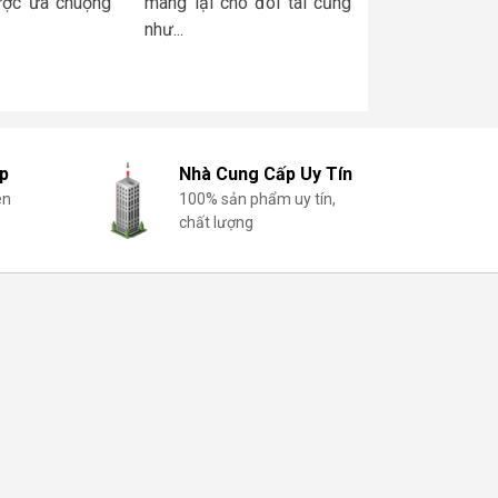
ược ưa chuộng
mang lại cho đôi tai cũng
như...
p
Nhà Cung Cấp Uy Tín
ên
100% sản phẩm uy tín,
chất lượng