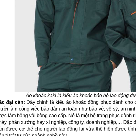
Áo khoác kaki là kiểu áo khoác bảo hộ lao động đ
ác đại cán:
 Đây chính là kiểu áo khoác đồng phục dành cho 
ời làm công việc bảo đảm an toàn như bảo vệ, vệ sỹ, an ninh,
ợc làm bằng vải bông cao cấp. Nó là một bộ trang phục dành r
áy, phân xưởng hay xí nghiệp, công ty, doanh nghiệp,… Đặc đi
m được cơ thể cho người lao động lại vừa thể hiện được tính
ôn ti trật tự của ngành nghề này.