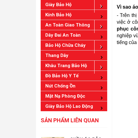
Giày Bảo Hộ
Vì sao á
Kính Bảo Hộ
- Trên t
việc ở cô
An Toàn Giao Thông
phục cô
Dây Đai An Toàn
nghiệp v
tiếng của
Bảo Hộ Chữa Cháy
Thang Dây
Khâu Trang Bảo Hộ
Đồ Bảo Hộ Y Tế
Nút Chống Ồn
Mặt Nạ Phòng Độc
Giày Bảo Hộ Lao Động
SẢN PHẨM LIÊN QUAN