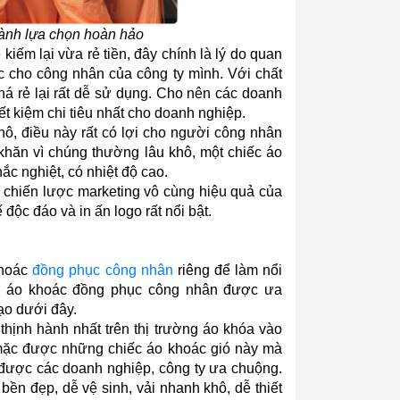
hành lựa chọn hoàn hảo
iếm lại vừa rẻ tiền, đây chính là lý do quan 
 cho công nhân của công ty mình. Với chất 
á rẻ lại rất dễ sử dụng. Cho nên các doanh 
t kiệm chi tiêu nhất cho doanh nghiệp.
ô, điều này rất có lợi cho người công nhân 
khăn vì chúng thường lâu khô, một chiếc áo 
c nghiệt, có nhiệt độ cao.
 chiến lược marketing vô cùng hiệu quả của 
ộc đáo và in ấn logo rất nổi bật.
hoác 
đồng phục công nhân 
riêng để làm nổi 
u áo khoác đồng phục công nhân được ưa 
ạo dưới đây.
hịnh hành nhất trên thị trường áo khóa vào 
mặc được những chiếc áo khoác gió này mà 
ược các doanh nghiệp, công ty ưa chuộng. 
ền đẹp, dễ vệ sinh, vải nhanh khô, dễ thiết 