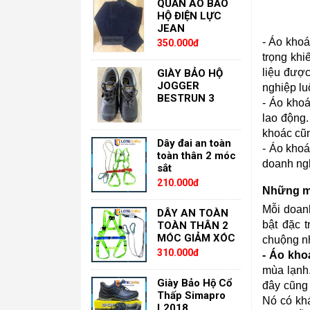
QUẦN ÁO BẢO
HỘ ĐIỆN LỰC
JEAN
- Áo khoá
350.000đ
trọng khi
liệu được
GIÀY BẢO HỘ
JOGGER
nghiệp lu
BESTRUN 3
- Áo khoá
lao động.
khoác cũn
Dây đai an toàn
- Áo khoá
toàn thân 2 móc
doanh ngh
sắt
210.000đ
Những mẫ
Mỗi doan
DÂY AN TOÀN
bật đặc 
TOÀN THÂN 2
MÓC GIẢM XÓC
chuộng nh
310.000đ
- Áo kho
mùa lạnh
Giày Bảo Hộ Cổ
đây cũng
Thấp Simapro
Nó có khá
L2018