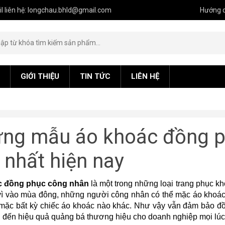
l liên hệ: longchau.bhld@gmail.com
Hướng 
GIỚI THIỆU
TIN TỨC
LIÊN HỆ
ng mẫu áo khoác đồng p
 nhất hiện nay
c đồng phục công nhân
 là một trong những loại trang phục k
vì vào mùa đông, những người công nhân có thể mặc áo khoác 
mặc bất kỳ chiếc áo khoác nào khác. Như vậy vẫn đảm bảo đồ
đến hiệu quả quảng bá thương hiệu cho doanh nghiệp mọi lúc