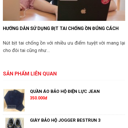
HƯỚNG DẪN SỬ DỤNG BỊT TAI CHỐNG ỒN ĐÚNG CÁCH
Nút bịt tai chống ồn với nhiều ưu điểm tuyệt vời mang lại
cho đôi tai cũng như...
SẢN PHẨM LIÊN QUAN
QUẦN ÁO BẢO HỘ ĐIỆN LỰC JEAN
350.000đ
GIÀY BẢO HỘ JOGGER BESTRUN 3