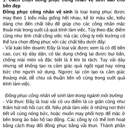
bền đẹp
Đồng phục công nhân vệ sinh 
là loại trang phục được 
may theo 1 kiểu mẫu giống hệt nhau, kể từ màu sắc, kiểu 
dáng cho đến chất liệu để giúp cho các công nhân mặc 
thoải mái trong suốt cả quá trình làm việc. Tùy theo đặc điểm 
cũng như tính chất công việc mà các công ty môi trường có 
thể lựa chọn đồng phục với các chất liệu dưới đây:
- Vải kaki liên doanh: Đây là loại vải được xem là có độ bền 
cao, cực kỳ dày dặn, có tác dụng chống lại được bụi bẩn, 
chống mài mòn và đặc biệt là ít khi bị rách. Tuy vải dày 
nhưng sẽ không tạo ra cảm giác quá ngột ngạt hay nóng 
bức cho người sử dụng. Ngược lại còn tạo ra cảm giác 
thoáng mát, dễ chịu và thuận tiện vô cùng trong suốt quá 
trình làm việc.
Đồng phục công nhân vệ sinh làm trong ngành môi trường
- Vải thun: Đây là loại vải có ưu điểm là co giãn cũng như 
thấm hút mồ hôi cực tốt. Nếu phải làm việc ở những nơi thời 
tiết vô cùng nóng bức, hoặc muốn may phối hợp để mặc ở 
bên trong áo bảo hộ lao động. Các công ty có thể linh hoạt 
bằng cách thay đổi đồng phục bằng vải thun. Thành phần 