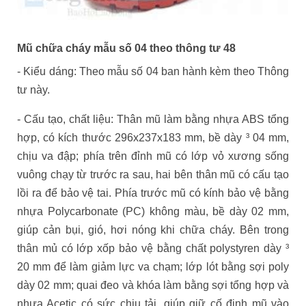
Mũ chữa cháy mẫu số 04 theo thông tư 48
- Kiểu dáng: Theo mẫu số 04 ban hành kèm theo Thông
tư này.
- Cấu tạo, chất liệu: Thân mũ làm bằng nhựa ABS tổng
hợp, có kích thước 296x237x183 mm, bề dày ³ 04 mm,
chịu va đập; phía trên đỉnh mũ có lớp vỏ xương sống
vuông chạy từ trước ra sau, hai bên thân mũ có cấu tạo
lồi ra để bảo vệ tai. Phía trước mũ có kính bảo vệ bằng
nhựa Polycarbonate (PC) không màu, bề dày 02 mm,
giúp cản bụi, gió, hơi nóng khi chữa cháy. Bên trong
thân mủ có lớp xốp bảo vệ bằng chất polystyren dày ³
20 mm để làm giảm lực va chạm; lớp lót bằng sợi poly
dày 02 mm; quai đeo và khóa làm bằng sợi tổng hợp và
nhựa Acetic có sức chịu tải, giúp giữ cố định mũ vào