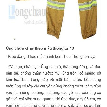
Ủng chữa cháy theo mẫu thông tư 48
- Kiểu dáng: Theo mẫu hành kèm theo Thông tư này.
- Cấu tạo, chất liệu: Ủng cao cổ, thân ủng đứng và đúc
liền đế, chống thấm nước; mũi ủng tròn, có miếng lót
kim loại bên trong bảo vệ mũi bàn chân; bên trong
thân ủng có lớp vải chuyên dùng chống trượt, bám dính
vào thànhủng; cổ ủng, mũi ủng, các gờ sau của ủng có
gân và chỉ viền xung quanh; đế ủng đúc, dày 05 cm, có
vân nổi hình răng cưa tăng độ ma sát. Ủng được làm