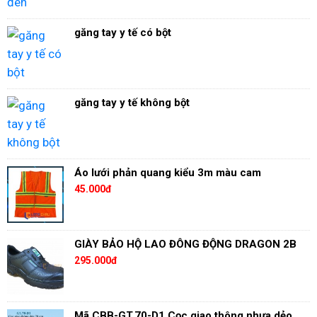
găng tay y tế có bột
găng tay y tế không bột
Áo lưới phản quang kiểu 3m màu cam
45.000đ
GIÀY BẢO HỘ LAO ĐÔNG ĐỘNG DRAGON 2B
295.000đ
Mã CBB-GT.70-D1 Cọc giao thông nhựa dẻo