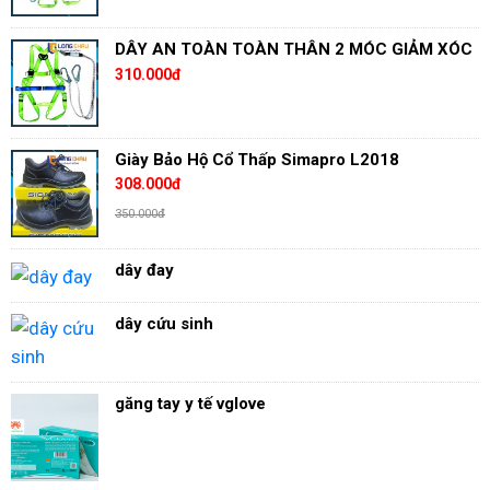
DÂY AN TOÀN TOÀN THÂN 2 MÓC GIẢM XÓC
310.000đ
Giày Bảo Hộ Cổ Thấp Simapro L2018
308.000đ
350.000đ
dây đay
dây cứu sinh
găng tay y tế vglove