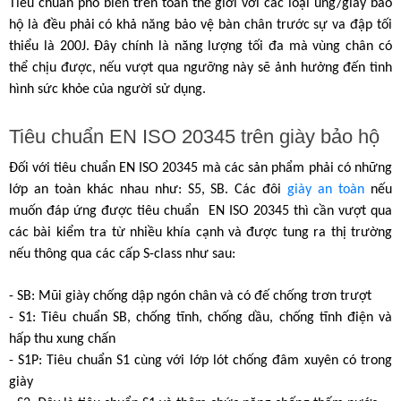
Tiêu chuẩn phổ biến trên toàn thế giới với các loại ủng/giày bảo 
hộ là đều phải có khả năng bảo vệ bàn chân trước sự va đập tối 
thiểu là 200J. Đây chính là năng lượng tối đa mà vùng chân có 
thể chịu được, nếu vượt qua ngưỡng này sẽ ảnh hưởng đến tình 
hình sức khỏe của người sử dụng.
Tiêu chuẩn EN ISO 20345 trên giày bảo hộ
Đối với tiêu chuẩn EN ISO 20345 mà các sản phẩm phải có những 
lớp an toàn khác nhau như: S5, SB. Các đôi 
giày an toàn
 nếu 
muốn đáp ứng được tiêu chuẩn  EN ISO 20345 thì cần vượt qua 
các bài kiểm tra từ nhiều khía cạnh và được tung ra thị trường 
nếu thông qua các cấp S-class như sau: 
- SB: Mũi giày chống dập ngón chân và có đế chống trơn trượt
- S1: Tiêu chuẩn SB, chống tĩnh, chống dầu, chống tĩnh điện và 
hấp thu xung chấn
- S1P: Tiêu chuẩn S1 cùng với lớp lót chống đâm xuyên có trong 
giày